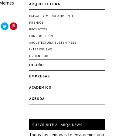
 viernes
ARQUITECTURA
PAISAJE Y MEDIO AMBIENTE
PREMIOS
PROYECTOS
CONSTRUCCIÓN
ARQUITECTURA SUSTENTABLE
INTERIORISMO
URBANISMO
DISEÑO
EMPRESAS
ACADÉMICO
AGENDA
SUSCRIBITE AL ARQA NEWS
Todas las semanas te enviaremos una