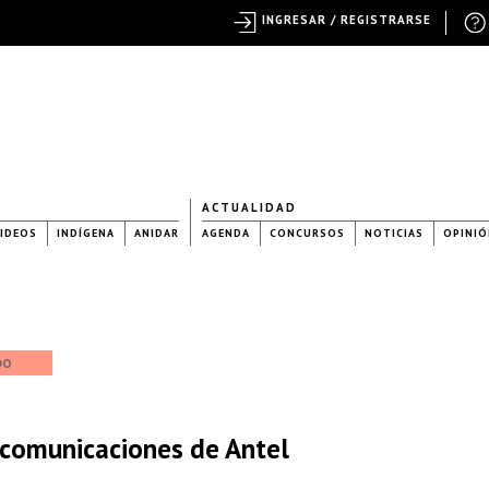
INGRESAR / REGISTRARSE
ACTUALIDAD
IDEOS
INDÍGENA
ANIDAR
AGENDA
CONCURSOS
NOTICIAS
OPINIÓ
DO
ecomunicaciones de Antel