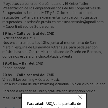
Proyectos cartoneros: Cartón LLeno y El Ceibo Taller
Presentación de los emprendimientos de las Cooperativas de
Recuperadores Urbanos MTE y El Ceibo + Laboratorio de
reciclables: taller para experimentar con cartón y plásticos
recuperados. Inscripción previa en cmdsustentable@gmail.com
– Cupo limitado de 20 personas
19 hs. – Calle central del CMD
Bicicleteada al CMD
Nos encontramos a las 18hs. junto al monumento de San
Martín, esquina de Esmeralda y Arenales, para pedalear con
música hasta el Centro Metropolitano de Diseño en Barracas,
donde nos espera una chocolatada caliente.
19:30 hs. – Bar del CMD
Chocolateada
20 hs. – Calle central del CMD
VJ set Bikestorming + Coleco Music
Set audiovisual de Bikestorming y cumbia 8bit en vivo de Coleco
Entrada a las charlas libre y gratuita con inscripción previa.
Más información >
http://www.cmd.gov.ar/