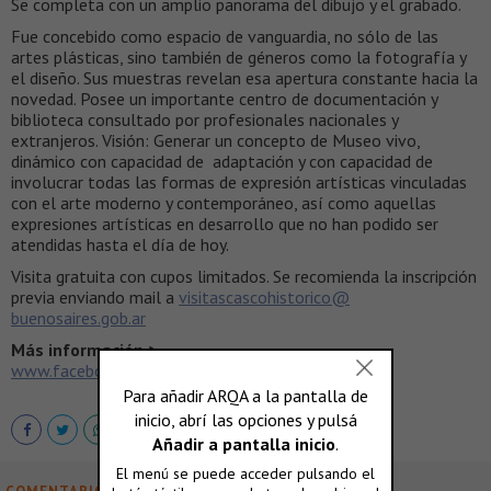
Se completa con un amplio panorama del dibujo y el grabado.
Fue concebido como espacio de vanguardia, no sólo de las
artes plásticas, sino también de géneros como la fotografía y
el diseño. Sus muestras revelan esa apertura constante hacia la
novedad. Posee un importante centro de documentación y
biblioteca consultado por profesionales nacionales y
extranjeros. Visión: Generar un concepto de Museo vivo,
dinámico con capacidad de adaptación y con capacidad de
involucrar todas las formas de expresión artísticas vinculadas
con el arte moderno y contemporáneo, así como aquellas
expresiones artísticas en desarrollo que no han podido ser
atendidas hasta el día de hoy.
Visita gratuita con cupos limitados. Se recomienda la inscripción
previa enviando mail a
visitascascohistorico@
buenosaires.gob.ar
Más información >
www.facebook.com/cascohistoricodebuenosaires