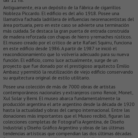
las 11 hs.
Antiguamente, era un depósito de la fábrica de cigarrillos
Nobleza Piccardo. El edificio es del año 1918. Posee una
llamativa fachada ladrillera de influencias neorenacentistas del
área portuaria, pero en este caso se advierte una terminación
más cuidada. Se destaca la gran puerta de entrada construida
de madera reforzada con chapas de hierro y remaches rústicos.
El museo creado por el crítico de arte Rafael Squirru, funciona
en este edificio desde 1986. A partir de 1987 se inició el
reacondicionamiento que lo volvería adecuado para su nueva
función. El edificio, como luce actualmente, surge de un
proyecto que fue donado por el prestigioso arquitecto Emilio
Ambasz y permitió la reutilización de viejo edificio conservando
su arquitectura original de estilo utilitario.
Posee una colección de más de 7000 obras de artistas
contemporáneos nacionales y extranjeros como Renoir, Monet,
Xul Solar y Berni. El museo abarca fundamentalmente la
producción argentina el arte argentino desde la década de 1920
hasta la actualidad y obras del campo internacional. Entre las
donaciones más importantes que el Museo recibió, figuran las
colecciones completas de Fotografía Argentina, de Diseño
Industrial y Diseño Gráfico Argentino y obras de las últimas
tendencias artísticas que compendian las dos últimas décadas.