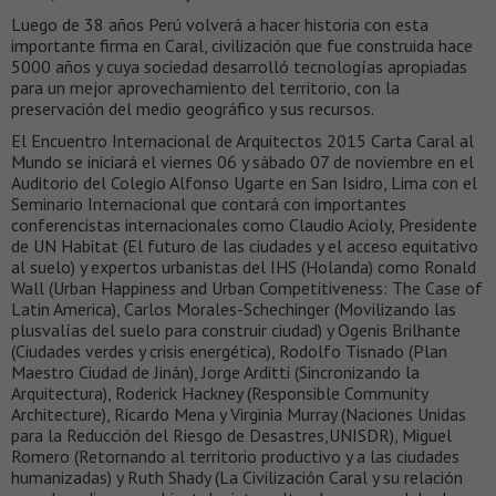
Luego de 38 años Perú volverá a hacer historia con esta
importante firma en Caral, civilización que fue construida hace
5000 años y cuya sociedad desarrolló tecnologías apropiadas
para un mejor aprovechamiento del territorio, con la
preservación del medio geográfico y sus recursos.
El Encuentro Internacional de Arquitectos 2015 Carta Caral al
Mundo se iniciará el viernes 06 y sábado 07 de noviembre en el
Auditorio del Colegio Alfonso Ugarte en San Isidro, Lima con el
Seminario Internacional que contará con importantes
conferencistas internacionales como Claudio Acioly, Presidente
de UN Habitat (El futuro de las ciudades y el acceso equitativo
al suelo) y expertos urbanistas del IHS (Holanda) como Ronald
Wall (Urban Happiness and Urban Competitiveness: The Case of
Latin America), Carlos Morales-Schechinger (Movilizando las
plusvalías del suelo para construir ciudad) y Ogenis Brilhante
(Ciudades verdes y crisis energética), Rodolfo Tisnado (Plan
Maestro Ciudad de Jinán), Jorge Arditti (Sincronizando la
Arquitectura), Roderick Hackney (Responsible Community
Architecture), Ricardo Mena y Virginia Murray (Naciones Unidas
para la Reducción del Riesgo de Desastres,UNISDR), Miguel
Romero (Retornando al territorio productivo y a las ciudades
humanizadas) y Ruth Shady (La Civilización Caral y su relación