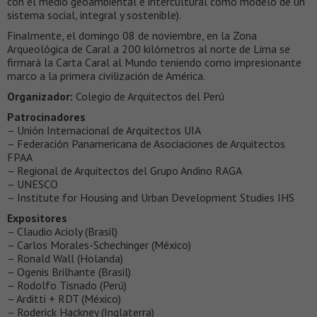
con el medio geoambiental e intercultural como modelo de un
sistema social, integral y sostenible).
Finalmente, el domingo 08 de noviembre, en la Zona
Arqueológica de Caral a 200 kilómetros al norte de Lima se
firmará la Carta Caral al Mundo teniendo como impresionante
marco a la primera civilización de América.
Organizador:
Colegio de Arquitectos del Perú
Patrocinadores
– Unión Internacional de Arquitectos UIA
– Federación Panamericana de Asociaciones de Arquitectos
FPAA
– Regional de Arquitectos del Grupo Andino RAGA
– UNESCO
– Institute for Housing and Urban Development Studies IHS
Expositores
– Claudio Acioly (Brasil)
– Carlos Morales-Schechinger (México)
– Ronald Wall (Holanda)
– Ogenis Brilhante (Brasil)
– Rodolfo Tisnado (Perú)
– Arditti + RDT (México)
– Roderick Hackney (Inglaterra)