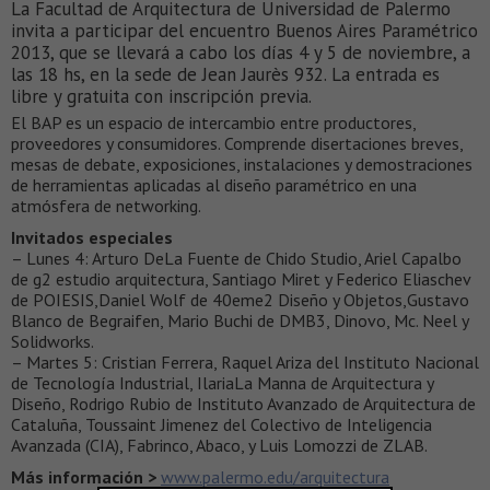
La Facultad de Arquitectura de Universidad de Palermo
invita a participar del encuentro Buenos Aires Paramétrico
2013, que se llevará a cabo los días 4 y 5 de noviembre, a
las 18 hs, en la sede de Jean Jaurès 932. La entrada es
libre y gratuita con inscripción previa.
El BAP es un espacio de intercambio entre productores,
proveedores y consumidores. Comprende disertaciones breves,
mesas de debate, exposiciones, instalaciones y demostraciones
de herramientas aplicadas al diseño paramétrico en una
atmósfera de networking.
Invitados especiales
– Lunes 4: Arturo DeLa Fuente de Chido Studio, Ariel Capalbo
de g2 estudio arquitectura, Santiago Miret y Federico Eliaschev
de POIESIS,Daniel Wolf de 40eme2 Diseño y Objetos,Gustavo
Blanco de Begraifen, Mario Buchi de DMB3, Dinovo, Mc. Neel y
Solidworks.
– Martes 5: Cristian Ferrera, Raquel Ariza del Instituto Nacional
de Tecnología Industrial, IlariaLa Manna de Arquitectura y
Diseño, Rodrigo Rubio de Instituto Avanzado de Arquitectura de
Cataluña, Toussaint Jimenez del Colectivo de Inteligencia
Avanzada (CIA), Fabrinco, Abaco, y Luis Lomozzi de ZLAB.
Más información >
www.palermo.edu/arquitectura