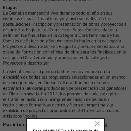
Etapas
La Bienal se mantendrá viva durante todo el año en sus
distintas etapas. Durante mayo y junio se realizarán las
postulaciones, inscripción y presentación de obras y proyectos a
desarrollar. En julio, los Comités de Selección de cada área
definirán los finalistas en la categoría Obra terminada y los
Comités de Selección y Seguimiento lo harán en la categoría
Proyectos a desarrollar. Entre agosto y octubre se realizará la
etapa de formación con clínica de obra para los finalistas en la
categoría Obra terminada y producción en la categoría
Proyectos a desarrollar.
La Bienal tendrá su punto cumbre en noviembre con la
exhibición de todas las propuestas seleccionadas en un evento
de cinco jornadas en Ciudad Cultural Konex en el que se
estrenarán las obras producidas y se presentarán los ganadores
de Obra terminada. En 2014, los premios de cada categoría
entrarán en acción con la implementación de becas en
instituciones formativas dentro y fuera de Argentina y la
exhibición de proyectos producidos en 2013 en los circuitos
artísticos locales.
Más información >
www.buenosaires.gob.ar/labienal