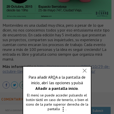
Montevideo es una ciudad muy chica, pero a pesar de lo que
dicen, no nos conocemos todos y por eso entusiasma este tipo
de encuentros. En cada edición hay 5 invitados que presentan
sus proyectos, comparten sus inquietudes, su experiencia y
cuentan como encaran los procesos de trabajo. Cada evento
reune a más de 100 personas y la idea es seguir creciendo! La
entrada es libre y gratuita como siempre que organiza mirá
mamá.
Más información >
http://miramama.com.uy/2015/10/29-de-
octubre-llega-behance-portfolio-review-montevideo/
COMENTARIOS