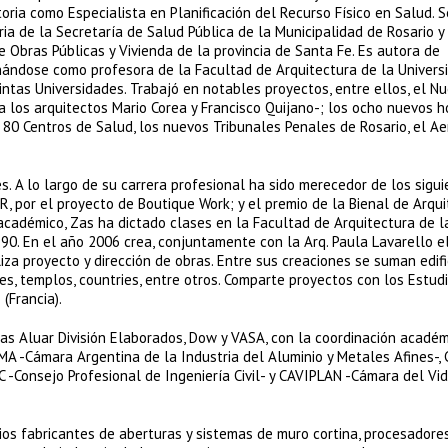
oria como Especialista en Planificación del Recurso Físico en Salud. S
a de la Secretaría de Salud Pública de la Municipalidad de Rosario y
e Obras Públicas y Vivienda de la provincia de Santa Fe. Es autora de
ñándose como profesora de la Facultad de Arquitectura de la Univers
tintas Universidades. Trabajó en notables proyectos, entre ellos, el N
a los arquitectos Mario Corea y Francisco Quijano-; los ocho nuevos h
e 80 Centros de Salud, los nuevos Tribunales Penales de Rosario, el A
es. A lo largo de su carrera profesional ha sido merecedor de los sigu
AR, por el proyecto de Boutique Work; y el premio de la Bienal de Arqu
académico, Zas ha dictado clases en la Facultad de Arquitectura de l
90. En el año 2006 crea, conjuntamente con la Arq. Paula Lavarello e
iza proyecto y dirección de obras. Entre sus creaciones se suman edifi
eles, templos, countries, entre otros. Comparte proyectos con los Estud
(Francia).
as Aluar División Elaborados, Dow y VASA, con la coordinación académ
AMA -Cámara Argentina de la Industria del Aluminio y Metales Afines-, 
C -Consejo Profesional de Ingeniería Civil- y CAVIPLAN -Cámara del Vid
rios fabricantes de aberturas y sistemas de muro cortina, procesadores