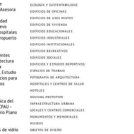
e
ECOLOGÍA Y SUSTENTABILIDAD
 Asesora
EDIFICIOS DE OFICINAS
EDIFICIOS DE USOS MIXTOS
idad
EDIFICIOS DE VIVIENDA
uevo
ospitales
EDIFICIOS EDUCACIONALES
eropuerto
EDIFICIOS INDUSTRIALES
EDIFICIOS INSTITUCIONALES
EDIFICIOS RECREATIVOS
ientes
EDIFICIOS SOCIALES
itectura
EDIFICIOS Y ESTADIOS DEPORTIVOS
a
ESPACIOS DE TRABAJO
l Estudio
cios para
FOTOGRAFÍA DE ARQUITECTURA
ios
HOSPITALES Y CENTROS DE SALUD
HOTELES
HOUSING PROTOTYPE
ica del
INFRAESTRUCTURA URBANA
CPAU -
LOCALES Y CENTROS COMERCIALES
rio Plano
MONUMENTOS Y MEMORIALES
MUSEOS
 de vidrio
OBJETOS DE DISEÑO