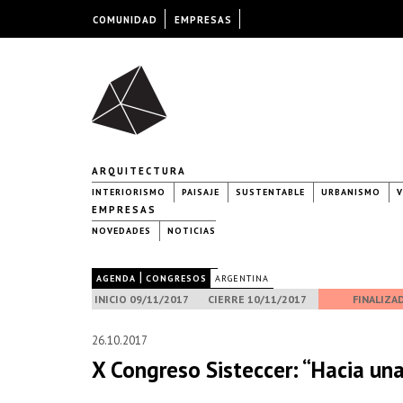
COMUNIDAD
EMPRESAS
ARQUITECTURA
INTERIORISMO
PAISAJE
SUSTENTABLE
URBANISMO
V
EMPRESAS
NOVEDADES
NOTICIAS
|
|
AGENDA
CONGRESOS
ARGENTINA
INICIO 09/11/2017
CIERRE 10/11/2017
FINALIZA
26.10.2017
X Congreso Sisteccer: “Hacia un