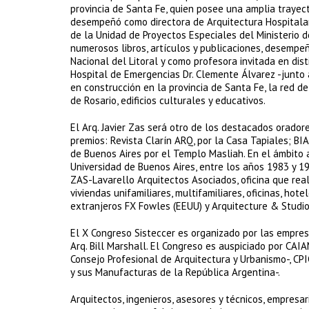
provincia de Santa Fe, quien posee una amplia trayect
desempeñó como directora de Arquitectura Hospitalari
de la Unidad de Proyectos Especiales del Ministerio d
numerosos libros, artículos y publicaciones, desempe
Nacional del Litoral y como profesora invitada en dis
Hospital de Emergencias Dr. Clemente Álvarez -junto 
en construcción en la provincia de Santa Fe, la red d
de Rosario, edificios culturales y educativos.
El Arq. Javier Zas será otro de los destacados orador
premios: Revista Clarín ARQ, por la Casa Tapiales; BI
de Buenos Aires por el Templo Masliah. En el ámbito 
Universidad de Buenos Aires, entre los años 1983 y 19
ZAS-Lavarello Arquitectos Asociados, oficina que real
viviendas unifamiliares, multifamiliares, oficinas, hot
extranjeros FX Fowles (EEUU) y Arquitecture & Studio 
El X Congreso Sisteccer es organizado por las empres
Arq. Bill Marshall. El Congreso es auspiciado por CAI
Consejo Profesional de Arquitectura y Urbanismo-, CPI
y sus Manufacturas de la República Argentina-.
Arquitectos, ingenieros, asesores y técnicos, empresa