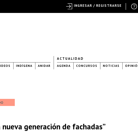
INGRESAR / REGISTRARSE
ACTUALIDAD
IDEOS
INDÍGENA
ANIDAR
AGENDA
CONCURSOS
NOTICIAS
OPINIÓ
DO
a nueva generación de fachadas”