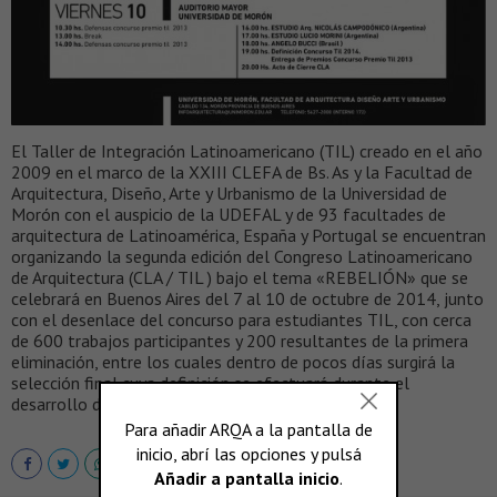
El Taller de Integración Latinoamericano (TIL) creado en el año
2009 en el marco de la XXIII CLEFA de Bs. As y la Facultad de
Arquitectura, Diseño, Arte y Urbanismo de la Universidad de
Morón con el auspicio de la UDEFAL y de 93 facultades de
arquitectura de Latinoamérica, España y Portugal se encuentran
organizando la segunda edición del Congreso Latinoamericano
de Arquitectura (CLA / TIL ) bajo el tema «REBELIÓN» que se
celebrará en Buenos Aires del 7 al 10 de octubre de 2014, junto
con el desenlace del concurso para estudiantes TIL, con cerca
de 600 trabajos participantes y 200 resultantes de la primera
eliminación, entre los cuales dentro de pocos días surgirá la
selección final cuya definición se efectuará durante el
desarrollo del congreso.