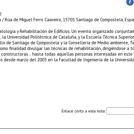
0
a / Rúa de Miguel Ferro Caaveiro, 15703 Santiago de Compostela, Esp
tología y Rehabilitación de Edificios. Un evento organizado conjunta
, la Universidad Politécnica de Cataluña, y la Escuela Técnica Superio
lo de Santiago de Compostela y la Consellería de Medio ambiente, Ter
omo finalidad divulgar las técnicas de rehabilitación, dirigiéndose a t
s constructoras… hasta todas aquellas personas interesadas en este 
os desde marzo del 2003 en la Facultad de Ingeniería de la Universid
Enlace corto a esta nota: