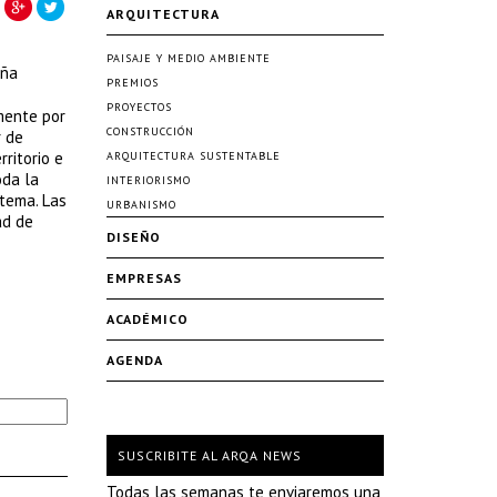
ARQUITECTURA
PAISAJE Y MEDIO AMBIENTE
aña
PREMIOS
PROYECTOS
mente por
CONSTRUCCIÓN
r de
ritorio e
ARQUITECTURA SUSTENTABLE
oda la
INTERIORISMO
tema. Las
URBANISMO
ad de
DISEÑO
EMPRESAS
ACADÉMICO
AGENDA
SUSCRIBITE AL ARQA NEWS
Todas las semanas te enviaremos una