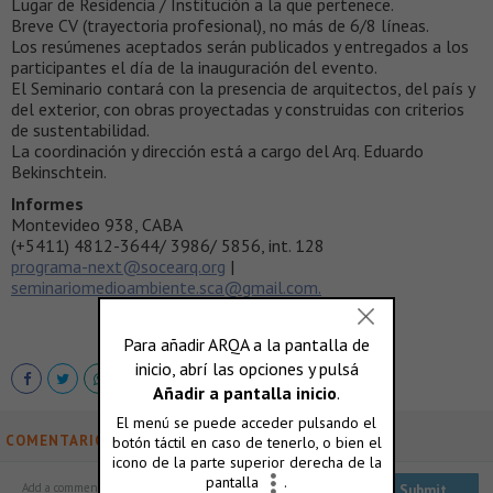
Lugar de Residencia / Institución a la que pertenece.
Breve CV (trayectoria profesional), no más de 6/8 líneas.
Los resúmenes aceptados serán publicados y entregados a los
participantes el día de la inauguración del evento.
El Seminario contará con la presencia de arquitectos, del país y
del exterior, con obras proyectadas y construidas con criterios
de sustentabilidad.
La coordinación y dirección está a cargo del Arq. Eduardo
Bekinschtein.
Informes
Montevideo 938, CABA
(+5411) 4812-3644/ 3986/ 5856, int. 128
programa-next@socearq.org
|
seminariomedioambiente.sca@gmail.com.
COMENTARIOS