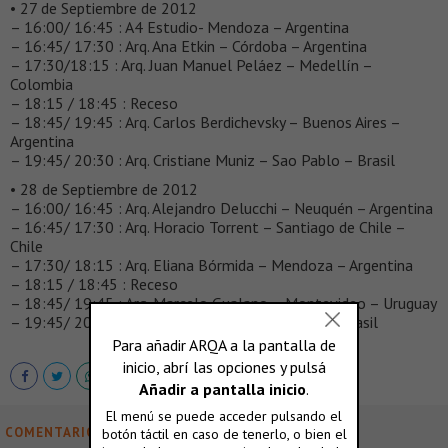
• 27 de Septiembre de 2012
– 16:00/ 16:45 : A4 Estudio- Mendoza – Argentina
– 16:45/ 17:30 : Arq. Ana Etkin – Córdoba – Argentina
– 17:30/18:15 : Arq. Juan Manuel Peláez – Medellín –
Colombia
– 18:15 / 18:45 : Receso
– 18:45/ 19:45 : Arq. Carlos Berdichevsky – Buenos Aires –
Argentina
– 19:45/ 20:30 : Arq. Cristiane Muniz – Sao Pablo – Brasil
• 28 de Septiembre de 2012
– 16:00/ 16:45 : Arq. Alejandro Delucchi – Neuquén – Argentina
– 16:45/ 17:30 : Arq. Horacio Torrent – Santiago de Chile –
Chile
– 17:30/ 18:15 : Arq. Eliana Bórmida – Mendoza – Argentina
– 18:15 / 18:45 : Receso
– 18:45/ 19:45 : Arq. Marcelo Gualano – Montevideo – Uruguay
– 19:45/ 20:30 : Arq. Angelo Bucci – Sao Pablo – Brasil
COMENTARIOS