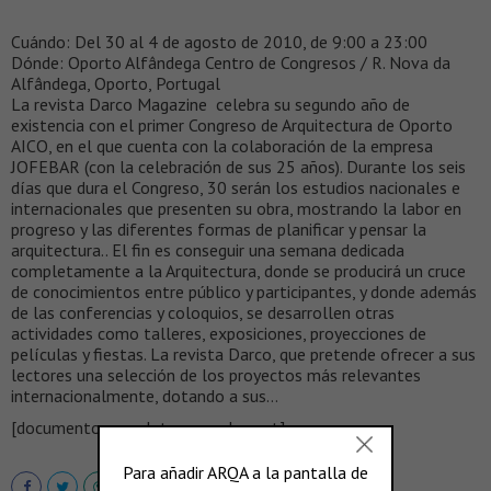
Cuándo: Del 30 al 4 de agosto de 2010, de 9:00 a 23:00
Dónde: Oporto Alfândega Centro de Congresos / R. Nova da
Alfândega, Oporto, Portugal
La revista Darco Magazine celebra su segundo año de
existencia con el primer Congreso de Arquitectura de Oporto
AICO, en el que cuenta con la colaboración de la empresa
JOFEBAR (con la celebración de sus 25 años). Durante los seis
días que dura el Congreso, 30 serán los estudios nacionales e
internacionales que presenten su obra, mostrando la labor en
progreso y las diferentes formas de planificar y pensar la
arquitectura.. El fin es conseguir una semana dedicada
completamente a la Arquitectura, donde se producirá un cruce
de conocimientos entre público y participantes, y donde además
de las conferencias y coloquios, se desarrollen otras
actividades como talleres, exposiciones, proyecciones de
películas y fiestas. La revista Darco, que pretende ofrecer a sus
lectores una selección de los proyectos más relevantes
internacionalmente, dotando a sus…
[documento completo en scalae.net]