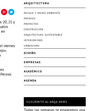
ARQUITECTURA
PAISAJE Y MEDIO AMBIENTE
PREMIOS
s 20, 21 y
PROYECTOS
uatro
CONSTRUCCIÓN
o en
ARQUITECTURA SUSTENTABLE
INTERIORISMO
el viernes
URBANISMO
ijo»,
DISEÑO
o
EMPRESAS
res
ACADÉMICO
 Perovic
AGENDA
SUSCRIBITE AL ARQA NEWS
Todas las semanas te enviaremos una