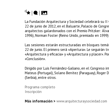
0
La Fundación Arquitectura y Sociedad celebrará su II C
22 de junio de 2012, en el Baluarte, Palacio de Congr
arquitectos galardonados con el Premio Pritzker: Álv
1996), Norman Foster (Reino Unido, premiado en 1999)
Las sesiones estarán estructuradas en bloques temáti
22 de junio. El primero será «Apertura». Le seguirán t
«Arquitectura y eficacia» y «Arquitectura y placer». Po
«Conclusión».
Dirigido por Luis Fernández-Galiano, en el Congreso i
Mateus (Portugal), Solano Benítez (Paraguay), Roger Di
(Serbia), entre otros.
Programa completo
Inscripción
Más información >
www.arquitecturaysociedad.com