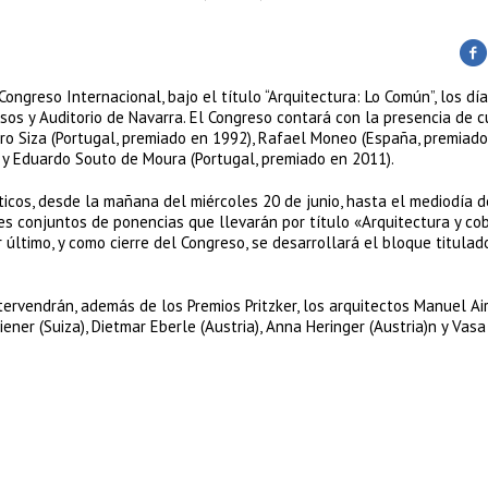
ongreso Internacional, bajo el título “Arquitectura: Lo Común”, los día
esos y Auditorio de Navarra. El Congreso contará con la presencia de c
aro Siza (Portugal, premiado en 1992), Rafael Moneo (España, premiad
 y Eduardo Souto de Moura (Portugal, premiado en 2011).
cos, desde la mañana del miércoles 20 de junio, hasta el mediodía d
res conjuntos de ponencias que llevarán por título «Arquitectura y cob
r último, y como cierre del Congreso, se desarrollará el bloque titulad
ntervendrán, además de los Premios Pritzker, los arquitectos Manuel Ai
ener (Suiza), Dietmar Eberle (Austria), Anna Heringer (Austria)n y Vasa