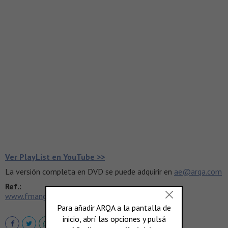
Ver PlayList en YouTube >>
La versión completa en DVD se puede adquirir en
ae@arqa.com
Ref.:
www.fmangado.com