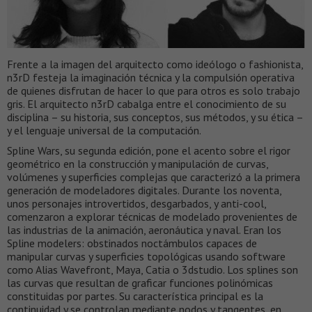
Frente a la imagen del arquitecto como ideólogo o fashionista,
n3rD festeja la imaginación técnica y la compulsión operativa
de quienes disfrutan de hacer lo que para otros es solo trabajo
gris. El arquitecto n3rD cabalga entre el conocimiento de su
disciplina – su historia, sus conceptos, sus métodos, y su ética –
y el lenguaje universal de la computación.
Spline Wars, su segunda edición, pone el acento sobre el rigor
geométrico en la construcción y manipulación de curvas,
volúmenes y superficies complejas que caracterizó a la primera
generación de modeladores digitales. Durante los noventa,
unos personajes introvertidos, desgarbados, y anti-cool,
comenzaron a explorar técnicas de modelado provenientes de
las industrias de la animación, aeronáutica y naval. Eran los
Spline modelers: obstinados noctámbulos capaces de
manipular curvas y superficies topológicas usando software
como Alias Wavefront, Maya, Catia o 3dstudio. Los splines son
las curvas que resultan de graficar funciones polinómicas
constituidas por partes. Su característica principal es la
continuidad y se controlan mediante nodos y tangentes, en