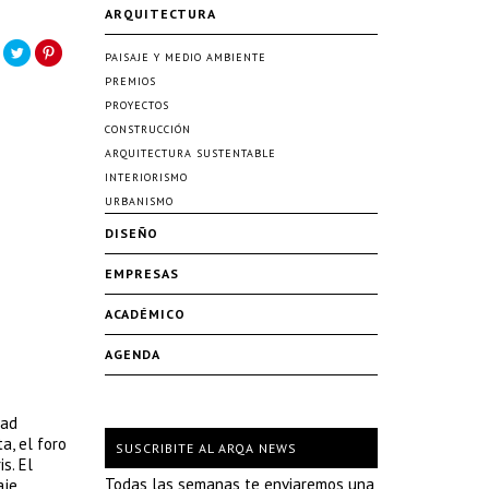
ARQUITECTURA
PAISAJE Y MEDIO AMBIENTE
PREMIOS
PROYECTOS
CONSTRUCCIÓN
ARQUITECTURA SUSTENTABLE
INTERIORISMO
URBANISMO
DISEÑO
EMPRESAS
ACADÉMICO
AGENDA
dad
a, el foro
SUSCRIBITE AL ARQA NEWS
s. El
Todas las semanas te enviaremos una
aje