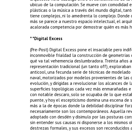
ubicuo de la computación. Se mueve con comodidad en zo
plásticas o la música a través del mundo digital, tan
tiene complejos, ni lo amedrenta lo complejo. Donde o
más se parece a nuestro espacio intelectual, el arqu
acalorada competencia por demostrar quién es más hábi
* *Digital Excess
(Pre-Post) Digital Excess pone el insaciable pero ind
inconmovible frialdad la construcción de geometrías 
qué va tal vehemencia deslumbradora. Treinta años a
representación tradicional (un tanto off), exploraban
anticool, una fecunda serie de técnicas de modelado t
naval, motorizados por modelos provenientes de las ci
evolución, y dirigidas a revolucionar los alcances de
superficies topológicas cada vez más enmarañadas e i
con notable descaro, solo se ocupaba de lo que estab
puente, y hoy el escepticismo domina una escena de s
más a la de épocas donde la debilidad disciplinar fo
necesariamente son los contemporáneos. Aquella revol
adoptado con desdén y disimulo por las posturas cons
sin entender sus causas ni disponerse a los mismos o
destrezas formales, y sus excesos son reconducidos a