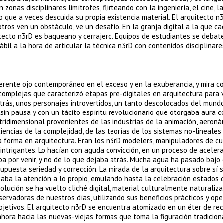
nas disciplinares limítrofes, flirteando con la ingeniería, el cine, l
to que a veces descuida su propia existencia material. El arquitecto n
tros ven un obstáculo, ve un desafío. En la granja digital a la que c
itecto n3rD es baqueano y cerrajero. Equipos de estudiantes se debat
l a la hora de articular la técnica n3rD con contenidos disciplinare
iferente ojo contemporáneo en el exceso y en la exuberancia, y mira c
complejas que caracterizó etapas pre-digitales en arquitectura para 
trás, unos personajes introvertidos, un tanto descolocados del mundo
 sin pausa y con un tácito espíritu revolucionario que otorgaba aura c
ridimensional provenientes de las industrias de la animación, aeronáu
encias de la complejidad, de las teorías de los sistemas no-lineales 
 la forma en arquitectura. Eran los n3rD modelers, manipuladores de cu
ntrigantes. Lo hacían con aguda convicción, en un proceso de acelera
a por venir, y no de lo que dejaba atrás. Mucha agua ha pasado bajo
upuesta seriedad y corrección. La mirada de la arquitectura sobre sí 
rzaba la atención a lo propio, emulando hasta la celebración estados 
ución se ha vuelto cliché digital, material culturalmente naturaliza
ervadoras de nuestros días, utilizando sus beneficios prácticos y ope
bjetivos. El arquitecto n3rD se encuentra atomizado en un éter de rec
hora hacia las nuevas-viejas formas que toma la figuración tradicion