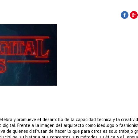
lebra y promueve el desarrollo de la capacidad técnica y la creativi
digital. Frente a la imagen del arquitecto como ideólogo o fashionist
va de quienes disfrutan de hacer lo que para otros es solo trabajo gri
sciplina, su historia, sus conceptos, sus métodos, su ética, y el lengu