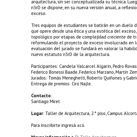
arquitectura, sin ser conceptualizada su técnica. Lue
n3rD se dispone, en su nueva versión anual, a reflexio
exceso.
Tres equipos de estudiantes se batirán en un duelo 
que opere desde una ética y una estética del exceso,
topológico por etapas de complejidad creciente de tra
reformulando el proyecto de exceso involucrado en lo
evaluación del jurado se fundará en valorar la habili
nuevo estatuto n3rD de la arquitectura.
Participantes: Candela Valcarcel Algarín, Pedro Rova
Federico Bonessi Baade, Federico Marzano, Martin Ze
Jurados: Tomás Meneghetti, Roberto Quiñones y Gabri
Entrega de premios: Ciro Najle.
Contacto
:
Santiago Miret
Lugar
: Taller de Arquitectura, 2.° piso, Campus Alcort
Para inscribirte ingresá
acá
.