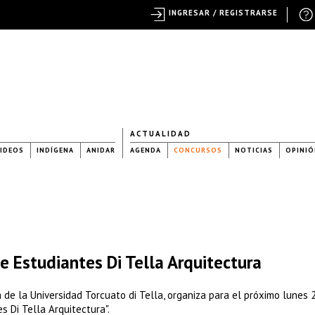
INGRESAR / REGISTRARSE
ACTUALIDAD
IDEOS
INDÍGENA
ANIDAR
AGENDA
CONCURSOS
NOTICIAS
OPINIÓ
 Estudiantes Di Tella Arquitectura
de la Universidad Torcuato di Tella, organiza para el próximo lunes 
s Di Tella Arquitectura".