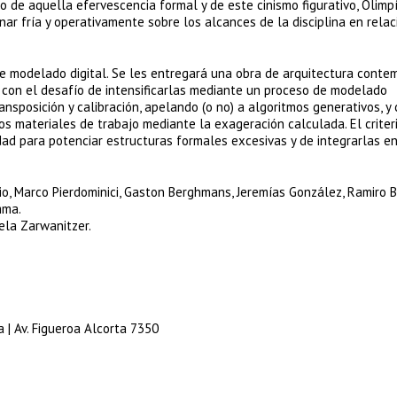
go de aquella efervescencia formal y de este cinismo figurativo, Olimp
nar fría y operativamente sobre los alcances de la disciplina en relac
de modelado digital. Se les entregará una obra de arquitectura cont
 con el desafío de intensificarlas mediante un proceso de modelado
nsposición y calibración, apelando (o no) a algoritmos generativos, y 
s materiales de trabajo mediante la exageración calculada. El criter
dad para potenciar estructuras formales excesivas y de integrarlas e
sio, Marco Pierdominici, Gaston Berghmans, Jeremías González, Ramiro 
mma.
ela Zarwanitzer.
a | Av. Figueroa Alcorta 7350