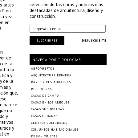
selección de las obras y noticias más
as artes
destacadas de arquitectura, diseño y
3rD no
construcción.
ada vez
en en
s.
SUSCRIBIRSE
DESUSCRIBITE
on
ver de
NAVEGÁ POR TIPOLOGÍAS
 de la
ool a lo
AEROPUERTOS
tica y
ARQUITECTURA EFÍMERA
y de la
BARES Y RESTAURANTES
rvas y
BIBLIOTECAS
ción que,
CASAS DE CAMPO
 ese
CASAS EN LOS ÁRBOLES
se parece
CASAS SUBURBANAS
que no
do y
CASAS URBANAS
rativos
CENTROS CULTURALES
ursos y
CONJUNTOS HABITACIONALES
al en
DESIGN OBJECTS