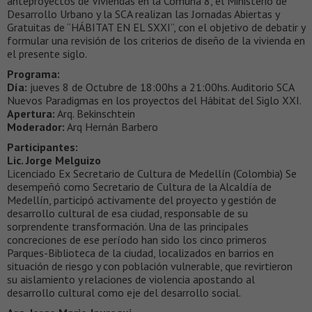
anteproyectos de Viviendas en la Comuna 8, el Ministerio de
Desarrollo Urbano y la SCA realizan las Jornadas Abiertas y
Gratuitas de “HÁBITAT EN EL SXXI”, con el objetivo de debatir y
formular una revisión de los criterios de diseño de la vivienda en
el presente siglo.
Programa:
Día:
jueves 8 de Octubre de 18:00hs a 21:00hs. Auditorio SCA
Nuevos Paradigmas en los proyectos del Hábitat del Siglo XXI.
Apertura:
Arq. Bekinschtein
Moderador:
Arq Hernán Barbero
Participantes:
Lic. Jorge Melguizo
Licenciado Ex Secretario de Cultura de Medellín (Colombia) Se
desempeñó como Secretario de Cultura de la Alcaldía de
Medellín, participó activamente del proyecto y gestión de
desarrollo cultural de esa ciudad, responsable de su
sorprendente transformación. Una de las principales
concreciones de ese período han sido los cinco primeros
Parques-Biblioteca de la ciudad, localizados en barrios en
situación de riesgo y con población vulnerable, que revirtieron
su aislamiento y relaciones de violencia apostando al
desarrollo cultural como eje del desarrollo social.