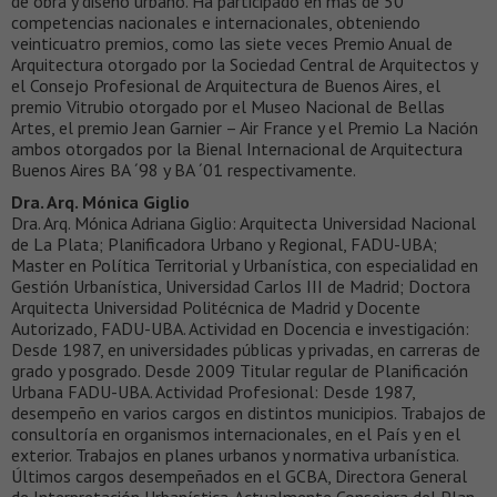
de obra y diseño urbano. Ha participado en mas de 50
competencias nacionales e internacionales, obteniendo
veinticuatro premios, como las siete veces Premio Anual de
Arquitectura otorgado por la Sociedad Central de Arquitectos y
el Consejo Profesional de Arquitectura de Buenos Aires, el
premio Vitrubio otorgado por el Museo Nacional de Bellas
Artes, el premio Jean Garnier – Air France y el Premio La Nación
ambos otorgados por la Bienal Internacional de Arquitectura
Buenos Aires BA ´98 y BA ´01 respectivamente.
Dra. Arq. Mónica Giglio
Dra. Arq. Mónica Adriana Giglio: Arquitecta Universidad Nacional
de La Plata; Planificadora Urbano y Regional, FADU-UBA;
Master en Política Territorial y Urbanística, con especialidad en
Gestión Urbanística, Universidad Carlos III de Madrid; Doctora
Arquitecta Universidad Politécnica de Madrid y Docente
Autorizado, FADU-UBA. Actividad en Docencia e investigación:
Desde 1987, en universidades públicas y privadas, en carreras de
grado y posgrado. Desde 2009 Titular regular de Planificación
Urbana FADU-UBA. Actividad Profesional: Desde 1987,
desempeño en varios cargos en distintos municipios. Trabajos de
consultoría en organismos internacionales, en el País y en el
exterior. Trabajos en planes urbanos y normativa urbanística.
Últimos cargos desempeñados en el GCBA, Directora General