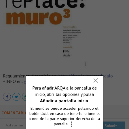
Regulamiento disponible en:
http://drop.io/
revistadedalo
+INFO en:
www.revistadedalo.blogspot.com
COMENTARIOS