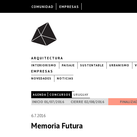
COMUNIDAD
EMPRESAS
ARQUITECTURA
INTERIORISMO
PAISAJE
SUSTENTABLE
URBANISMO
V
EMPRESAS
NOVEDADES
NOTICIAS
|
|
AGENDA
CONCURSOS
URUGUAY
INICIO 01/07/2016
CIERRE 02/08/2016
FINALIZA
6.7.2016
Memoria Futura