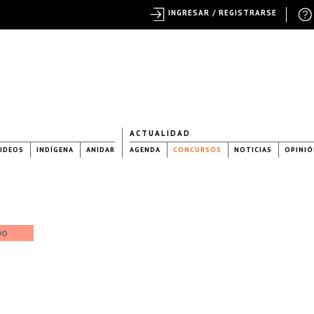
INGRESAR / REGISTRARSE
ACTUALIDAD
IDEOS
INDÍGENA
ANIDAR
AGENDA
CONCURSOS
NOTICIAS
OPINIÓ
DO