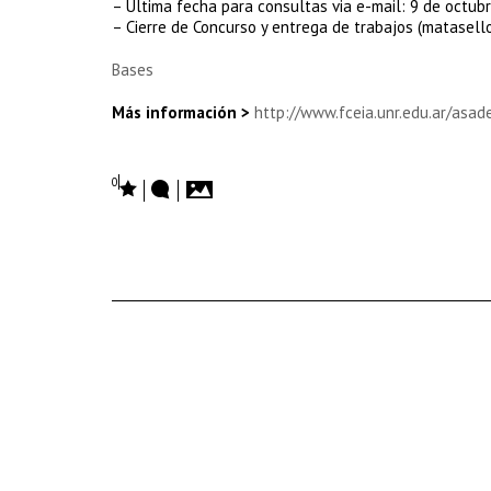
– Última fecha para consultas via e-mail: 9 de octub
– Cierre de Concurso y entrega de trabajos (matasell
Bases
Más información >
http://www.fceia.unr.edu.ar/asa
0