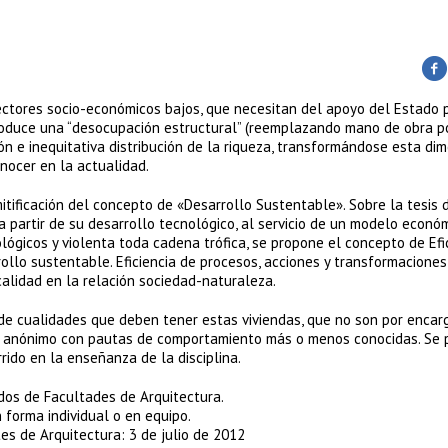
ectores socio-económicos bajos, que necesitan del apoyo del Estado 
produce una “desocupación estructural” (reemplazando mano de obra p
n e inequitativa distribución de la riqueza, transformándose esta di
ocer en la actualidad.
itificación del concepto de «Desarrollo Sustentable». Sobre la tesis 
 partir de su desarrollo tecnológico, al servicio de un modelo econó
gicos y violenta toda cadena trófica, se propone el concepto de Efi
llo sustentable. Eficiencia de procesos, acciones y transformaciones
calidad en la relación sociedad-naturaleza.
 de cualidades que deben tener estas viviendas, que no son por encar
ario anónimo con pautas de comportamiento más o menos conocidas. Se
rido en la enseñanza de la disciplina.
ados de Facultades de Arquitectura.
 forma individual o en equipo.
es de Arquitectura: 3 de julio de 2012