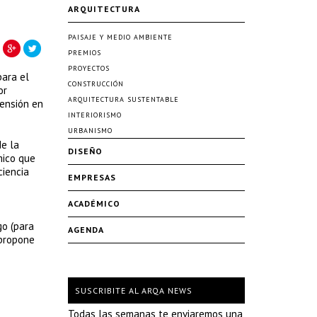
ARQUITECTURA
PAISAJE Y MEDIO AMBIENTE
PREMIOS
PROYECTOS
para el
CONSTRUCCIÓN
or
ARQUITECTURA SUSTENTABLE
mensión en
INTERIORISMO
URBANISMO
de la
DISEÑO
mico que
ciencia
EMPRESAS
ACADÉMICO
go (para
AGENDA
 propone
SUSCRIBITE AL ARQA NEWS
Todas las semanas te enviaremos una