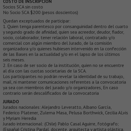
COSTO DE INSCRIPCIÓN
Socios SCA sin costo
No Socio SCA $200 (pesos doscientos)
Quedan exceptuados de participar:
1. Quien tenga parentesco por consanguinidad dentro del cuarto
y segundo grado de afinidad, quien sea acreedor, deudor, fiador,
socio, colaborador, tener relación laboral, contratado y/o
comercial con algún miembro del Jurado, de la comisión
organizadora y/o quienes hubiesen intervenido en la confección
de las Bases en la actualidad y/o en el lapso de los últimos
seis meses.
2. En caso de ser socio de la institución, quien no se encuentre
al día con las cuotas societarias de la SCA.
Los participantes no podrán revelar la identidad de su trabajo,
mail, ni mantener comunicaciones referentes a la convocatoria
ya sea con miembros del jurado y/o organizadores, En caso
contrario serán descalificados de la convocatoria
JURADO
Jurados nacionales: Alejandro Leveratto, Albano García,
Federico Platener, Zulema Masa, Pelusa Borthwick, Cecilia ALvis
y Myriam Heredia
Jurado internacional: (Chile) Pablo Casal Aguirre, fotógrafo;
(España) Cristina Pardal, docente, arquitecta y artista plástica.