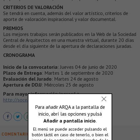
CRITERIOS DE VALORACIÓN
Se tendrá en cuenta, además del valor artístico, criterios de
aporte de valoración inspiracional y valor documental.
PREMIOS
Los mejores trabajos serán publicados en la Web de la Sociedad
Central de Arquitectos en una muestra virtual, durante 20 días
desde el día siguiente de la apertura de declaraciones juradas.
CRONOGRAMA
Inicio de la convocatoria
: Jueves 04 de junio de 2020
Plazo de Entrega
: Martes 1 de septiembre de 2020
Evaluación del Jurado
: Martes 24 de agosto
Apertura de DDJJ
: Miércoles 25 de agosto
Para mayor información ingresá >
http://socearq.org/2.0/cultura/
COMENTARIOS