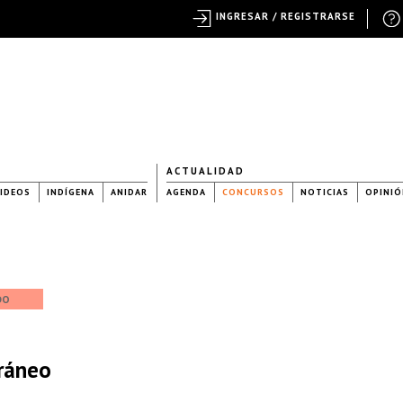
INGRESAR / REGISTRARSE
ACTUALIDAD
IDEOS
INDÍGENA
ANIDAR
AGENDA
CONCURSOS
NOTICIAS
OPINIÓ
DO
ráneo