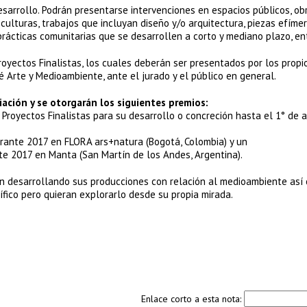
sarrollo. Podrán presentarse intervenciones en espacios públicos, obr
 esculturas, trabajos que incluyan diseño y/o arquitectura, piezas efíme
prácticas comunitarias que se desarrollen a corto y mediano plazo, ent
Proyectos Finalistas, los cuales deberán ser presentados por los propi
 Arte y Medioambiente, ante el jurado y el público en general.
iación y se otorgarán los siguientes premios:
 Proyectos Finalistas para su desarrollo o concreción hasta el 1° de a
urante 2017 en FLORA ars+natura (Bogotá, Colombia) y un
te 2017 en Manta (San Martín de los Andes, Argentina).
nen desarrollando sus producciones con relación al medioambiente así
fico pero quieran explorarlo desde su propia mirada.
Enlace corto a esta nota: