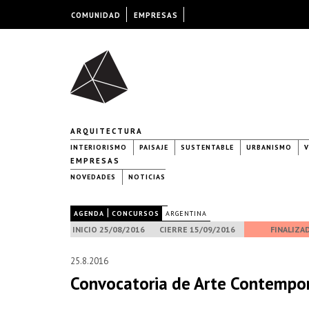
COMUNIDAD
EMPRESAS
ARQUITECTURA
INTERIORISMO
PAISAJE
SUSTENTABLE
URBANISMO
V
EMPRESAS
NOVEDADES
NOTICIAS
|
|
AGENDA
CONCURSOS
ARGENTINA
INICIO 25/08/2016
CIERRE 15/09/2016
FINALIZA
25.8.2016
Convocatoria de Arte Contempo