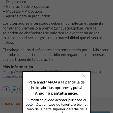
– Diagnóstico
– Generación de propuestas
– Modelos y Prototipos
– Ajustes para la producción
Los diseñadores interesados deberán completar el siguiente
formulario y enviarlo a premio@industria.gob.ar. Para la
selección de diseñadores se valorará la experiencia de los
mismos con el sector y/o con la materialidad que el sector
utiliza.
El trabajo de los diseñadores será remunerado por el Ministerio
de Industria a partir de un subsidio entregado a las empresas
que participen de la operación.
Más información
>
http://www.pnd.gov.ar/2013/01/convocatoria-abierta-a-
disenadores-calzado-y-marroquineria/
COMENTARIOS