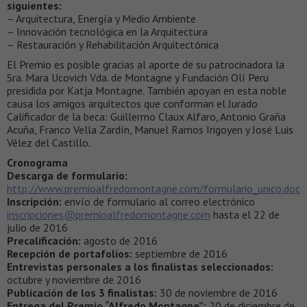
siguientes:
– Arquitectura, Energía y Medio Ambiente
– Innovación tecnológica en la Arquitectura
– Restauración y Rehabilitación Arquitectónica
El Premio es posible gracias al aporte de su patrocinadora la
Sra. Mara Ucovich Vda. de Montagne y Fundación Olí Peru
presidida por Katja Montagne. También apoyan en esta noble
causa los amigos arquitectos que conforman el Jurado
Calificador de la beca: Guillermo Claux Alfaro, Antonio Graña
Acuña, Franco Vella Zardín, Manuel Ramos Irigoyen y José Luis
Vélez del Castillo.
Cronograma
Descarga de formulario:
http://www.premioalfredomontagne.com/formulario_unico.doc
Inscripción:
envío de formulario al correo electrónico
inscripciones@premioalfredomontagne.com
hasta el 22 de
julio de 2016
Precalificación:
agosto de 2016
Recepción de portafolios:
septiembre de 2016
Entrevistas personales a los finalistas seleccionados:
octubre y noviembre de 2016
Publicación de los 3 finalistas:
30 de noviembre de 2016
Entrega del Premio “Alfredo Montagne”:
20 de diciembre de