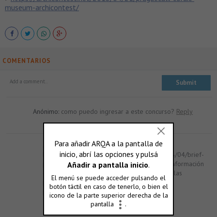
museum-archicontest/
COMENTARIOS
Anónimo:
como puedo ingresar a este concurso?
Reply
arqa.editorial@gmail.com:
¡Hola! En este link:
https://archicontest.files.wordpress.com/2018/04/brief-
prague-archicontest-esp1.pdf , está toda la información
de cómo pagar la inscripción y dónde enviar las
propuestas. Cualquier duda, podés seguir
preguntándonos. ¡Saludos!
Reply