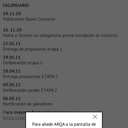
CALENDARIO
19.11.20
Publicación Bases Concurso
16. 12.20
Visita a Terreno no obligatoria, previa inscripción al concurso.
22.01.21
Entrega de propuestas etapa 1
29.01.21
Deliberación etapa 1
28.04.21
Entrega propuestas ETAPA 2
05.05.21
Deliberación jurado ETAPA 2
06.05.21
Notificación de ganadores
P
ara mayor información ingresa a >
https://www.concursopuls.cl/