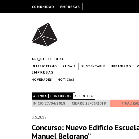
COMUNIDAD
EMPRESAS
ARQUITECTURA
INTERIORISMO
PAISAJE
SUSTENTABLE
URBANISMO
V
EMPRESAS
NOVEDADES
NOTICIAS
|
|
AGENDA
CONCURSOS
ARGENTINA
INICIO 27/04/2018
CIERRE 25/06/2018
FINALIZA
3.5.2018
Concurso: Nuevo Edificio Escuela
Manuel Belgrano”