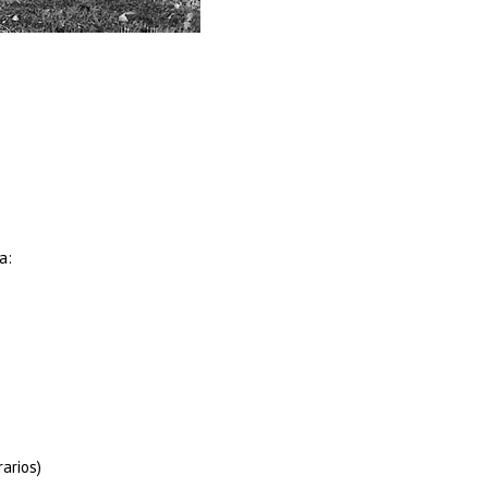
a:
arios)