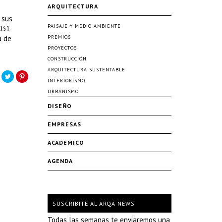
ARQUITECTURA
 sus
PAISAJE Y MEDIO AMBIENTE
3031
a de
PREMIOS
PROYECTOS
CONSTRUCCIÓN
ARQUITECTURA SUSTENTABLE
INTERIORISMO
URBANISMO
DISEÑO
EMPRESAS
ACADÉMICO
AGENDA
SUSCRIBITE AL ARQA NEWS
Todas las semanas te enviaremos una