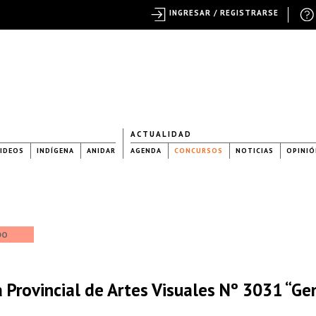
INGRESAR / REGISTRARSE
ACTUALIDAD
IDEOS
INDÍGENA
ANIDAR
AGENDA
CONCURSOS
NOTICIAS
OPINIÓ
DO
 Provincial de Artes Visuales Nº 3031 “Ge