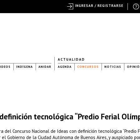
INGRESAR / REGISTRARSE
ACTUALIDAD
IDEOS
INDÍGENA
ANIDAR
AGENDA
CONCURSOS
NOTICIAS
OPINIÓ
efinición tecnológica “Predio Ferial Olím
a del Concurso Nacional de Ideas con definición tecnológica “Predio F
or el Gobierno de la Ciudad Autónoma de Buenos Aires, y auspiciado po