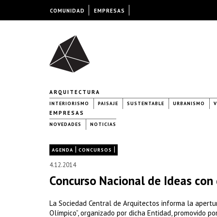
COMUNIDAD
EMPRESAS
ARQUITECTURA
INTERIORISMO
PAISAJE
SUSTENTABLE
URBANISMO
V
EMPRESAS
NOVEDADES
NOTICIAS
|
|
AGENDA
CONCURSOS
4.12.2014
Concurso Nacional de Ideas con d
La Sociedad Central de Arquitectos informa la apertur
Olímpico”, organizado por dicha Entidad, promovido p