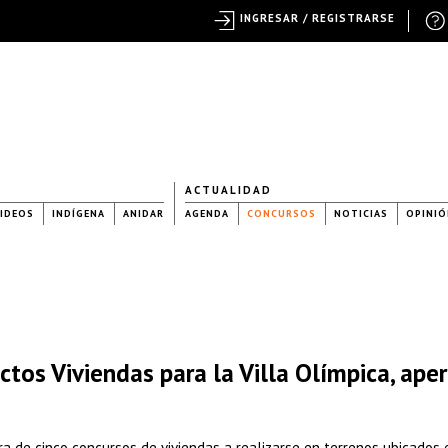
INGRESAR / REGISTRARSE
ACTUALIDAD
IDEOS
INDÍGENA
ANIDAR
AGENDA
CONCURSOS
NOTICIAS
OPINIÓ
tos Viviendas para la Villa Olímpica, ape
ra de cinco concursos de viviendas a realizarse en terrenos ubicados 