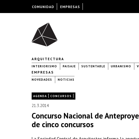
COMUNIDAD
EMPRESAS
ARQUITECTURA
INTERIORISMO
PAISAJE
SUSTENTABLE
URBANISMO
V
EMPRESAS
NOVEDADES
NOTICIAS
|
|
AGENDA
CONCURSOS
21.3.2014
Concurso Nacional de Anteproyec
de cinco concursos
La Sociedad Central de Arquitectos informa la apertu