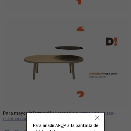
Para mayor información ingresá a >
https://xn--disea-
rta.blancoamor.com/