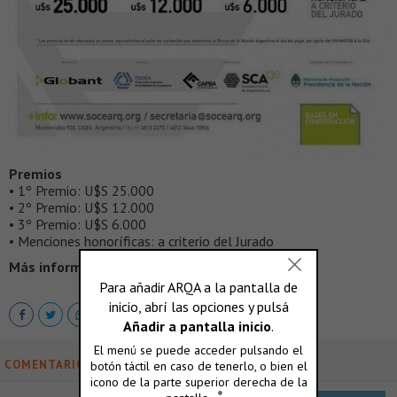
Premios
• 1º Premio: U$S 25.000
• 2º Premio: U$S 12.000
• 3º Premio: U$S 6.000
• Menciones honoríficas: a criterio del Jurado
Más información >
http://socearq.org/
COMENTARIOS