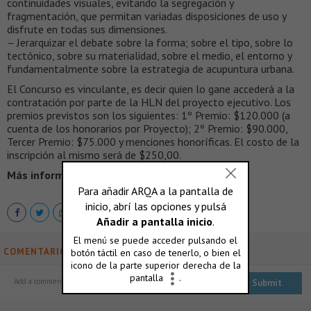
continuidades visuales, evitando la segregación y
fragmentación, que permitan variadas disposiciones de uso y
disfrute en todas sus dimensiones.
– Jerarquizar el debate sobre la forma; sobre el tipo, sobre lo
tectónico, sobre su materialidad, sobre el medio, el entorno y
fundamentalmente sobre la estrategia de acupuntura urbana.
El Concurso es vinculante, es decir quien lo gane accederá a la
contratación por parte de la HLN del proyecto ejecutivo. Los
premios previstos son los siguientes: 1º Premio: $120.000 (a
cuenta de los honorarios por Proyecto); 2º Premio: $90.000,
Tercer Premio: $75.000 y menciones honoríficas. El costo de la
inscripción al mismo será de $250,00.
Más información >
www.canqn.org.ar
COMENTARIOS