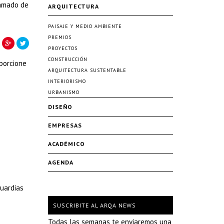
lamado de
ARQUITECTURA
PAISAJE Y MEDIO AMBIENTE
PREMIOS
PROYECTOS
CONSTRUCCIÓN
oporcione
ARQUITECTURA SUSTENTABLE
INTERIORISMO
URBANISMO
DISEÑO
EMPRESAS
ACADÉMICO
AGENDA
guardias
SUSCRIBITE AL ARQA NEWS
Todas las semanas te enviaremos una