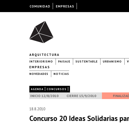
COMUNIDAD
EMPRESAS
ARQUITECTURA
INTERIORISMO
PAISAJE
SUSTENTABLE
URBANISMO
V
EMPRESAS
NOVEDADES
NOTICIAS
|
|
AGENDA
CONCURSOS
INICIO 12/8/2010
CIERRE 15/9/2010
FINALIZA
18.8.2010
Concurso 20 Ideas Solidarias pa