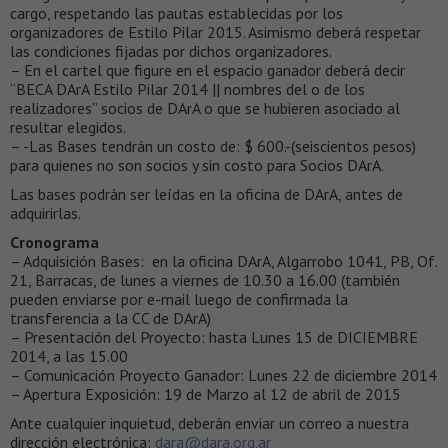
cargo, respetando las pautas establecidas por los
organizadores de Estilo Pilar 2015. Asimismo deberá respetar
las condiciones fijadas por dichos organizadores.
– En el cartel que figure en el espacio ganador deberá decir
“BECA DArA Estilo Pilar 2014 || nombres del o de los
realizadores” socios de DArA o que se hubieren asociado al
resultar elegidos.
– -Las Bases tendrán un costo de: $ 600.-(seiscientos pesos)
para quienes no son socios y sin costo para Socios DArA.
Las bases podrán ser leídas en la oficina de DArA, antes de
adquirirlas.
Cronograma
– Adquisición Bases: en la oficina DArA, Algarrobo 1041, PB, Of.
21, Barracas, de lunes a viernes de 10.30 a 16.00 (también
pueden enviarse por e-mail luego de confirmada la
transferencia a la CC de DArA)
– Presentación del Proyecto: hasta Lunes 15 de DICIEMBRE
2014, a las 15.00
– Comunicación Proyecto Ganador: Lunes 22 de diciembre 2014
– Apertura Exposición: 19 de Marzo al 12 de abril de 2015
Ante cualquier inquietud, deberán enviar un correo a nuestra
dirección electrónica:
dara@dara.org.ar