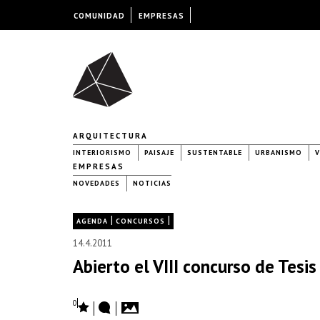
COMUNIDAD
EMPRESAS
ARQUITECTURA
INTERIORISMO
PAISAJE
SUSTENTABLE
URBANISMO
V
EMPRESAS
NOVEDADES
NOTICIAS
|
|
AGENDA
CONCURSOS
14.4.2011
Abierto el VIII concurso de Tesis
0