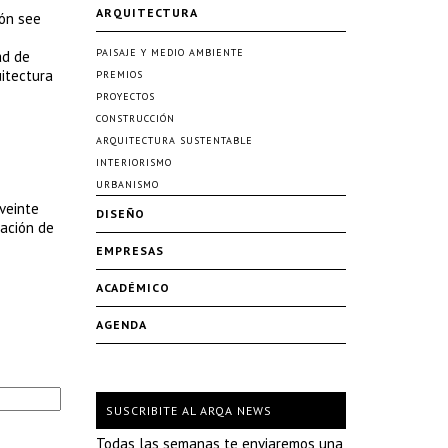
ARQUITECTURA
ión see
PAISAJE Y MEDIO AMBIENTE
ad de
uitectura
PREMIOS
PROYECTOS
CONSTRUCCIÓN
ARQUITECTURA SUSTENTABLE
INTERIORISMO
URBANISMO
veinte
DISEÑO
cación de
EMPRESAS
ACADÉMICO
AGENDA
SUSCRIBITE AL ARQA NEWS
Todas las semanas te enviaremos una