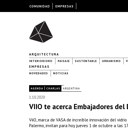
COMUNIDAD
EMPRESAS
ARQUITECTURA
INTERIORISMO
PAISAJE
SUSTENTABLE
URBANISMO
V
EMPRESAS
NOVEDADES
NOTICIAS
|
|
AGENDA
CHARLAS
ARGENTINA
1.10.2020
VIIO te acerca Embajadores del 
ViiO, marca de VASA de increíble innovación del vidri
Palermo, invitan para hoy jueves 1 de octubre a las 17