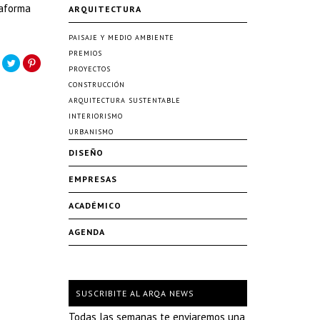
taforma
ARQUITECTURA
PAISAJE Y MEDIO AMBIENTE
PREMIOS
PROYECTOS
CONSTRUCCIÓN
ARQUITECTURA SUSTENTABLE
INTERIORISMO
URBANISMO
DISEÑO
EMPRESAS
ACADÉMICO
AGENDA
SUSCRIBITE AL ARQA NEWS
Todas las semanas te enviaremos una