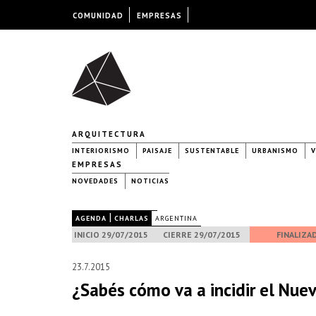
COMUNIDAD
EMPRESAS
ARQUITECTURA
INTERIORISMO
PAISAJE
SUSTENTABLE
URBANISMO
V
EMPRESAS
NOVEDADES
NOTICIAS
|
|
AGENDA
CHARLAS
ARGENTINA
INICIO 29/07/2015
CIERRE 29/07/2015
FINALIZA
23.7.2015
¿Sabés cómo va a incidir el Nuev