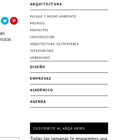
ARQUITECTURA
PAISAJE Y MEDIO AMBIENTE
PREMIOS
PROYECTOS
del
CONSTRUCCIÓN
rcicio
ARQUITECTURA SUSTENTABLE
INTERIORISMO
URBANISMO
DISEÑO
EMPRESAS
ACADÉMICO
AGENDA
SUSCRIBITE AL ARQA NEWS
Todas las semanas te enviaremos una