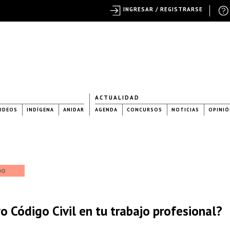
INGRESAR / REGISTRARSE
ACTUALIDAD
IDEOS
INDÍGENA
ANIDAR
AGENDA
CONCURSOS
NOTICIAS
OPINIÓ
DO
o Código Civil en tu trabajo profesional?