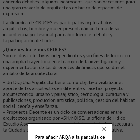
abriendo debates -algunos incómodos- que son necesarios para
una gran mayoría de arquitectos en busca de espacios de
expresión.
La dinámica de CRUCES es participativa y plural: dos
arquitectos, hombre y mujer, presentarán un tema de su
incumbencia profesional para abrir luego el debate y
la participación de todos.
¿Quiénes hacemos CRUCES?
Somos dos colectivos independientes y sin fines de lucro con
una amplia trayectoria en el campo de la investigación y
experimentación de las diferentes dinámicas que se dan el
ámbito de la arquitectura:
• Un Día/Una Arquitecta tiene como objetivo visibilizar el
aporte de las arquitectas en diferentes facetas: proyecto
arquitectónico, urbano y paisajístico, tecnología, curaduría y
publicaciones, producción artística, política, gestión del hábitat
social, teoría y enseñanza.
• Propuesta Decente es un ciclo de conversaciones entre
arquitectos organizado por ASN/nOISE, la oficina de i+d de
Estudio Aisenson, que promueve el debate de la Arquitectura y
la Ciudad siendo ésta su séptima temporada consecutiva.