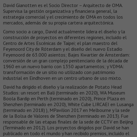
David Gianotten es el Socio Director – Arquitecto de OMA.
Supervisa la gestión organizativa y financiera general, la
estrategia comercial y el crecimiento de OMA en todos los
mercados, además de su propia cartera arquitectónica.
Como socio a cargo, David actualmente lidera el diseño y la
construcción de proyectos en diferentes regiones, incluido el
Centro de Artes Escénicas de Taipei; el plan maestro del
Feyenoord City de Róterdam y el diseño del nuevo Estadio
Feyenoord de 63.000 asientos; Bajes Kwartier de Ámsterdam:
conversión de un gran complejo penitenciario de la década de
1960 en un nuevo barrio con 1350 apartamentos; y VDMA:
transformación de un sitio no utilizado con patrimonio
industrial en Eindhoven en un centro urbano de uso mixto.
David ha dirigido el diseño y la realización de Potato Head
Studios: un resort en Bali (terminado en 2020), WA Museum
Boola Bardip en Perth (terminado en 2020), Prince Plaza en
Shenzhen (terminado en 2020), White Cube LIRCAEI en Lusanga
(terminado en 2018) ), MPavilion 2017 en Melbourne y la sede
de la Bolsa de Valores de Shenzhen (terminado en 2013). Fue
responsable de las etapas finales de la sede de CCTV en Beijing
(Terminado en 2012). Los proyectos dirigidos por David se han
publicado en todo el mundo y han recibido premios, incluido el