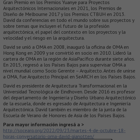
Gran Premio en los Premios Yuanye para Proyectos
Arquitectónicos Internacionales en 2021, los Premios de
Diseño de Melbourne 2017 y los Premios CTBUH en 2013.
David da conferencias en todo el mundo sobre sus proyectos y
sobre temas que incluyen el futuro de la profesión
arquitectónica, el papel del contexto en los proyectos y la
velocidad y el riesgo en la arquitectura.
David se unió a OMA en 2008, inauguró la oficina de OMA en
Hong Kong en 2009 y se convirtió en socio en 2010. Lideró la
cartera de OMA en la región de AsiaPacífico durante siete años.
En 2015, regresó a los Países Bajos para supervisar OMA a
nivel mundial como Socio Gerente – Arquitecto. Antes de unirse
a OMA, fue Arquitecto Principal en SeARCH en los Países Bajos.
David es presidente de Arquitectura Transformacional en la
Universidad Tecnológica de Eindhoven. Desde 2016 es profesor
del departamento de Ingeniería y Diseño Urbano Arquitectónico
de la escuela, donde es egresado de Arquitectura e Ingeniería
Arquitectónica. David también es miembro de la junta de la
Escuela de Verano de Honores de Asia de los Países Bajos.
Para mayor información ingresá a >
http://socearq.org/2022/09/23/martes-4-de-octubre-18-
horas-conversatorio-oma-david-gianotten/