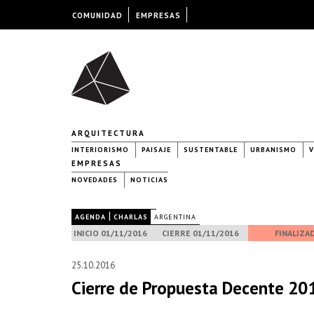
COMUNIDAD
EMPRESAS
ARQUITECTURA
INTERIORISMO
PAISAJE
SUSTENTABLE
URBANISMO
V
EMPRESAS
NOVEDADES
NOTICIAS
|
|
AGENDA
CHARLAS
ARGENTINA
INICIO 01/11/2016
CIERRE 01/11/2016
FINALIZA
25.10.2016
Cierre de Propuesta Decente 20