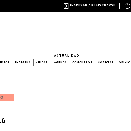
INGRESAR / REGISTRARSE
ACTUALIDAD
IDEOS
INDÍGENA
ANIDAR
AGENDA
CONCURSOS
NOTICIAS
OPINIÓ
DO
16