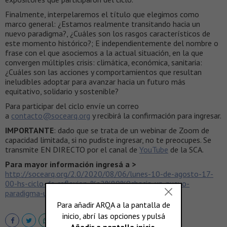
Finalmente, interpelaremos el título que elegimos como
marco general: ¿Estamos realmente transitando hacia un
nuevo paradigma?, ¿Cuáles son los rasgos característicos de
este momento histórico?; E independientemente del nombre o
frase con el que asociemos a la actual situación, en la que
convergen múltiples crisis: climática, económica, sanitaria:
¿Cuáles son las acciones y comportamientos que resultan
ineludibles adoptar para avanzar hacia un futuro más
equitativo, solidario y sostenible?
Para participar del ciclo envíe un correo
a
contacto@socearq.org
y recibirá la confirmación para ingresar.
IMPORTANTE
: dado que se trata de un webinar de Zoom de
capacidad limitada, si no pudiste ingresar, no te preocupes. Se
transmite EN DIRECTO por el canal de
YouTube
de la SCA.
Para mayor información ingresá a >
http://socearq.org/2.0/2020/08/06/lunes-10-de-agosto-17-
00-hs-ciclo-de-reflexion-%e2%80%9chacia-un-nuevo-
paradigma-urbano/