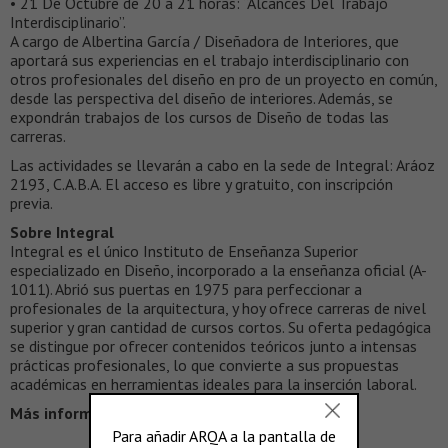
• 21 De Octubre de 20 a 21 horas: “Alcances Del Trabajo
Interdisciplinario”.
A cargo de Albertina García / Diseñadora de Interiores, que
aportará sus experiencias en el trabajo interdisciplinario con
otros profesionales del diseño en pro de un proyecto en común,
desde las perspectiva del diseño de interiores. Además, se
expondrán trabajos de los cursos de Diseño de todas las
carreras.
Las actividades se llevarán a cabo en la sede de Integral: Aráoz
2193, C.A.B.A. El acceso es libre y gratuito, con inscripción
previa.
Sobre Integral
Integral es el único Instituto de Enseñanza Superior
especializado en Diseño, incorporado a la enseñanza oficial (A-
1011). Abrió sus puertas en 1975 para perfeccionar a
profesionales de la arquitectura, y hoy ofrece carreras de nivel
superior y gran cantidad de cursos cortos. Su oferta pedagógica
se distingue por ofrecer contenidos teóricos junto a intensas
prácticas profesionales, lo que convierte a sus propuestas
académicas en herramientas ideales para la inserción laboral.
Más información >
www.integral.edu.ar