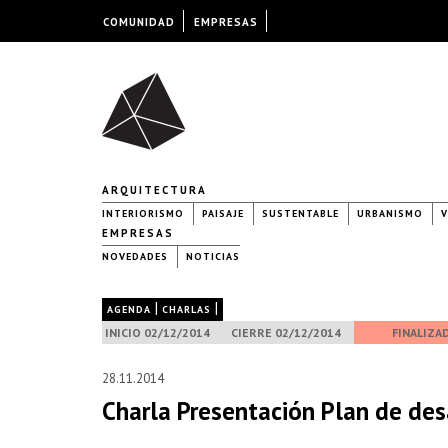
COMUNIDAD
EMPRESAS
ARQUITECTURA
INTERIORISMO
PAISAJE
SUSTENTABLE
URBANISMO
V
EMPRESAS
NOVEDADES
NOTICIAS
|
|
AGENDA
CHARLAS
INICIO 02/12/2014
CIERRE 02/12/2014
FINALIZA
28.11.2014
Charla Presentación Plan de des