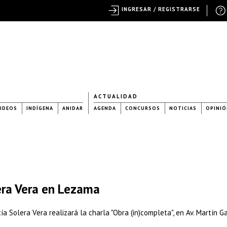
INGRESAR / REGISTRARSE
ACTUALIDAD
IDEOS
INDÍGENA
ANIDAR
AGENDA
CONCURSOS
NOTICIAS
OPINIÓ
lera Vera en Lezama
ía Solera Vera realizará la charla "Obra (in)completa", en Av. Martín G