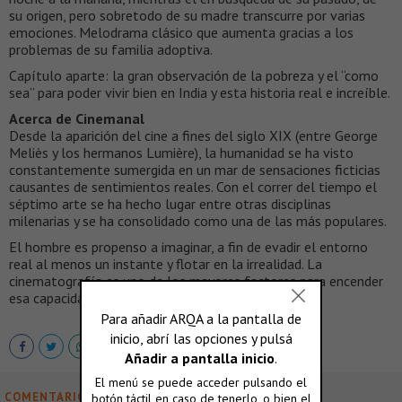
su origen, pero sobretodo de su madre transcurre por varias
emociones. Melodrama clásico que aumenta gracias a los
problemas de su familia adoptiva.
Capítulo aparte: la gran observación de la pobreza y el “como
sea” para poder vivir bien en India y esta historia real e increíble.
Acerca de Cinemanal
Desde la aparición del cine a fines del siglo XIX (entre George
Meliès y los hermanos Lumière), la humanidad se ha visto
constantemente sumergida en un mar de sensaciones ficticias
causantes de sentimientos reales. Con el correr del tiempo el
séptimo arte se ha hecho lugar entre otras disciplinas
milenarias y se ha consolidado como una de las más populares.
El hombre es propenso a imaginar, a fin de evadir el entorno
real al menos un instante y flotar en la irrealidad. La
cinematografía es uno de los mayores factores para encender
esa capacidad.
COMENTARIOS