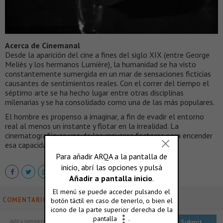
Acerca de Cinemanal
Desde la aparición del cine a fines del siglo XIX (entre George
Meliès y los hermanos Lumière), la humanidad se ha visto
constantemente sumergida en un mar de sensaciones ficticias
causantes de sentimientos reales. Con el correr del tiempo el
séptimo arte se ha hecho lugar entre otras disciplinas
milenarias y se ha consolidado como una de las más populares.
El hombre es propenso a imaginar, a fin de evadir el entorno
real al menos un instante y flotar en la irrealidad. La
cinematografía es uno de los mayores factores para encender
esa capacidad.
COMENTARIOS