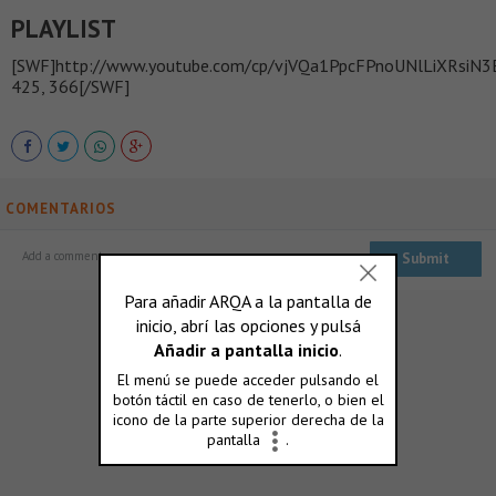
PLAYLIST
[SWF]http://www.youtube.com/cp/vjVQa1PpcFPnoUNlLiXRsiN
425, 366[/SWF]
COMENTARIOS