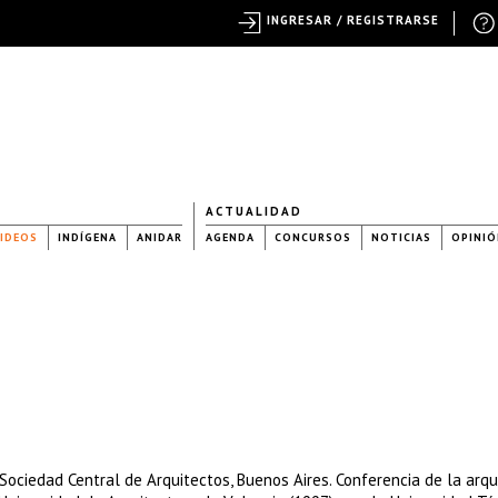
INGRESAR / REGISTRARSE
ACTUALIDAD
IDEOS
INDÍGENA
ANIDAR
AGENDA
CONCURSOS
NOTICIAS
OPINIÓ
ociedad Central de Arquitectos, Buenos Aires. Conferencia de la arqu