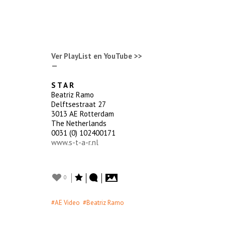
Ver PlayList en YouTube >>
—
S T A R
Beatriz Ramo
Delftsestraat 27
3013 AE Rotterdam
The Netherlands
0031 (0) 102400171
www.s-t-a-r.nl
0
#AE Video
#Beatriz Ramo