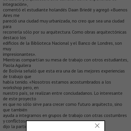
integración»,
comentó el estudiante holandés Daan Briedé y agregó «Buenos
Aires me
pareció una ciudad muy urbanizada, no creo que sea una ciudad
para
recorrerla sólo por su arquitectura. Como obras arquitectónicas
destaco los
edificios de la Biblioteca Nacional y el Banco de Londres, son
muy
impresionantes».
Mientras compartían su mesa de trabajo con otros estudiantes,
Paola Aguilera
de Bolivia señaló que esta era una de las mejores experiencias
de trabajo que
había tenido. «Nosotros estamos acostumbrados a los
workshop pero, en
nuestro país, se realizan entre conciudadanos. Lo interesante
de este proyecto
es que no sólo sirve para crecer como futuro arquitecto, sino
que también
ayuda a integrarnos en grupos de trabajo con otras costumbres
y conflictos»,
dijo la participante.